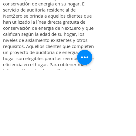
conservación de energía en su hogar. El
servicio de auditoría residencial de
NextZero se brinda a aquellos clientes que
han utilizado la línea directa gratuita de
conservación de energía de NextZero y que
califican según la edad de su hogar, los
niveles de aislamiento existentes y otros
requisitos. Aquellos clientes que completen
un proyecto de auditoría de energía en el
hogar son elegibles para los reembolsos de
eficiencia en el hogar. Para obtener más
información sobre las auditorías de energía
del hogar, llame al
888-333-7525
y hable
con nuestro personal.
​
* Nos reservamos el derecho de modificar este
programa en cualquier momento sin previo aviso.
RCS puede ser proporcionado por un contratista
independiente o un agente autorizado de CEL,
quien se comunicará directamente con los clientes
de CEL con la fecha de la cita. Los RCS solo están
diseñados para determinar posibles medidas de