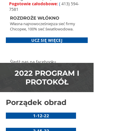
Pogotowie całodobowe:
(
413) 594-
7581
ROZDROŻE WŁÓKNO
Własna najnowocześniejsza sieć firmy
Chicopee, 100% sieć światłowodowa.
UCZ SIĘ WIĘCEJ
Śledź nas na facebooku
2022 PROGRAM I
PROTOKÓŁ
Porządek obrad
1-12-22
2-15-22