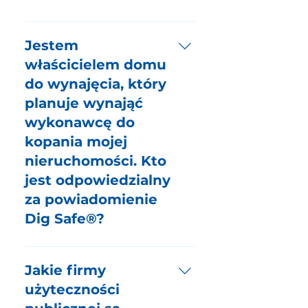
Dig Safe® to bezpłatna usługa,
finansowana wyłącznie przez jej
Jestem
członków, mająca na celu
właścicielem domu
promowanie bezpieczeństwa
do wynajęcia, który
publicznego i unikanie kosztownych
planuje wynająć
uszkodzeń podziemnych mediów.
wykonawcę do
kopania mojej
nieruchomości. Kto
jest odpowiedzialny
za powiadomienie
Dig Safe®?
Chociaż niektóre przepisy stanowe
nie określają, czy właściciel
Jakie firmy
nieruchomości lub wykonawca
użyteczności
powinien powiadomić Dig Safe®,