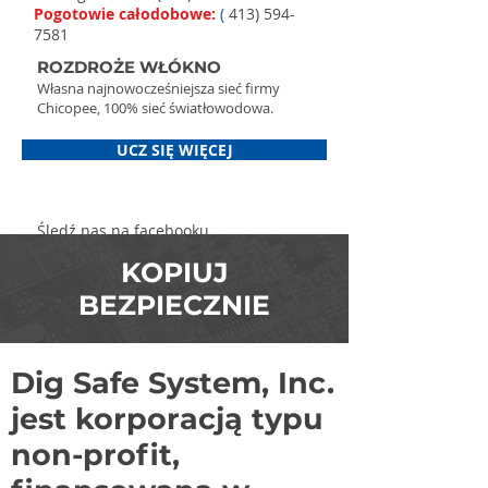
Pogotowie całodobowe:
(
413) 594-
7581
ROZDROŻE WŁÓKNO
Własna najnowocześniejsza sieć firmy
Chicopee, 100% sieć światłowodowa.
UCZ SIĘ WIĘCEJ
Śledź nas na facebooku
KOPIUJ
BEZPIECZNIE
Dig Safe System, Inc.
jest korporacją typu
non-profit,