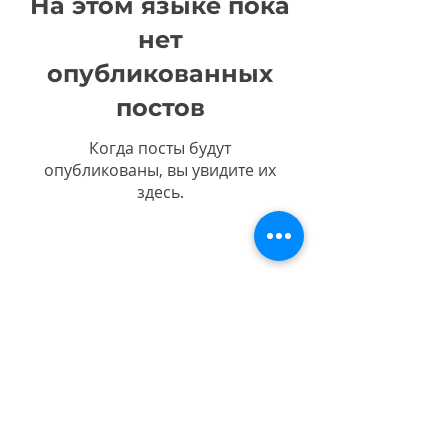
На этом языке пока
нет
опубликованных
постов
Когда посты будут
опубликованы, вы увидите их
здесь.
Электрический свет Чикопи
а/я 405
725 Фронт-стрит
Чикопи, Массачусетс
01020-0405
Часы работы: понедельник-
пятница
8:00–16:30
Контактная информация:
(413) 598-
8311